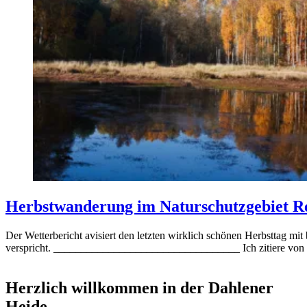
Herbstwanderung im Naturschutzgebiet R
Posted
Der Wetterbericht avisiert den letzten wirklich schönen Herbsttag m
on
verspricht. __________________________________ Ich zitiere von 
22.
Dezember
2019
By
Herzlich willkommen in der Dahlener
hfroehlich
Heide