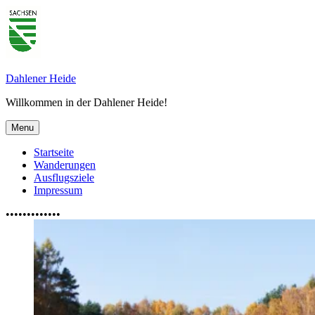
Skip
to
content
Dahlener Heide
Willkommen in der Dahlener Heide!
Menu
Primary
Startseite
Wanderungen
menu
Ausflugsziele
Impressum
•
•
•
•
•
•
•
•
•
•
•
•
•