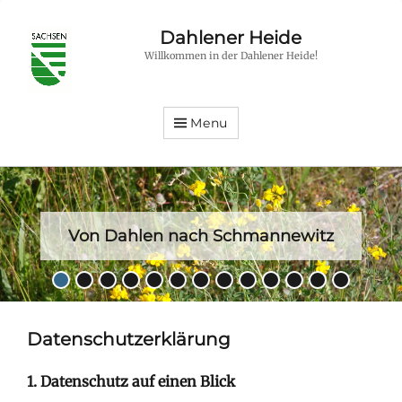
Dahlener Heide
Willkommen in der Dahlener Heide!
Menu
Von Dahlen nach Schmannewitz
Posted
•
•
•
•
•
•
•
•
•
•
•
•
•
on
By
hfroehlich
Datenschutzerklärung
1. Datenschutz auf einen Blick