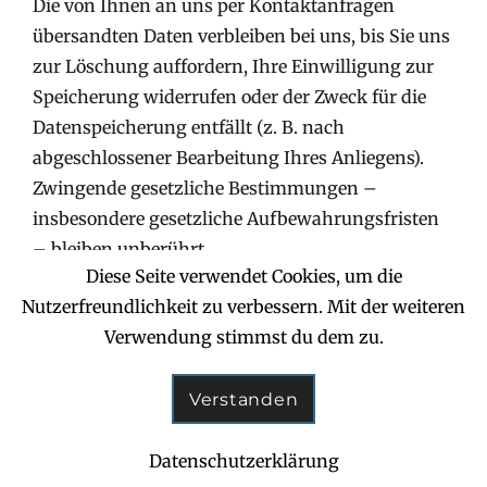
Die von Ihnen an uns per Kontaktanfragen
übersandten Daten verbleiben bei uns, bis Sie uns
zur Löschung auffordern, Ihre Einwilligung zur
Speicherung widerrufen oder der Zweck für die
Datenspeicherung entfällt (z. B. nach
abgeschlossener Bearbeitung Ihres Anliegens).
Zwingende gesetzliche Bestimmungen –
insbesondere gesetzliche Aufbewahrungsfristen
– bleiben unberührt.
Diese Seite verwendet Cookies, um die
Nutzerfreundlichkeit zu verbessern. Mit der weiteren
5. Soziale Medien
Verwendung stimmst du dem zu.
Facebook Plugins (Like & Share-Button)
Verstanden
Auf dieser Website sind Plugins des sozialen
Datenschutzerklärung
Netzwerks Facebook integriert. Anbieter dieses