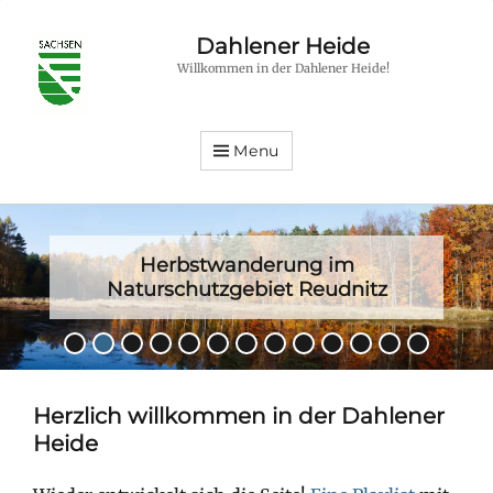
Dahlener Heide
Willkommen in der Dahlener Heide!
Menu
Herbstwanderung im
Naturschutzgebiet Reudnitz
Posted
•
•
•
•
•
•
•
•
•
•
•
•
•
on
By
hfroehlich
Herzlich willkommen in der Dahlener
Heide