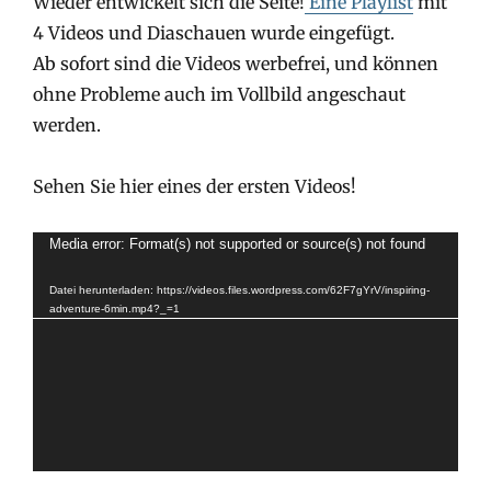
Wieder entwickelt sich die Seite!
Eine Playlist
mit
4 Videos und Diaschauen wurde eingefügt.
Ab sofort sind die Videos werbefrei, und können
ohne Probleme auch im Vollbild angeschaut
werden.
Sehen Sie hier eines der ersten Videos!
Video-
Media error: Format(s) not supported or source(s) not found
Player
Datei herunterladen: https://videos.files.wordpress.com/62F7gYrV/inspiring-
adventure-6min.mp4?_=1