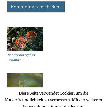
Naturschutzgebiet
Reudnitz
Diese Seite verwendet Cookies, um die
Nutzerfreundlichkeit zu verbessern. Mit der weiteren
Reudnitz – Jägereiche
Verwendung stimmst du dem zu.