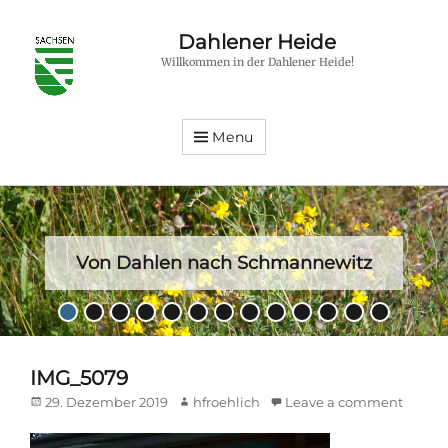
Dahlener Heide
Willkommen in der Dahlener Heide!
Menu
Von Dahlen nach Schmannewitz
Posted
•
•
•
•
•
•
•
•
•
•
•
•
•
on
By
hfroehlich
IMG_5079
Posted
Author
29. Dezember 2019
hfroehlich
Leave a comment
on