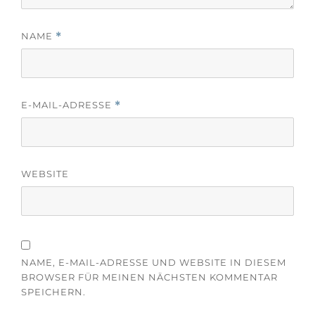
f
e
f
ö
n
f
e
f
NAME
*
t
n
)
e
t
)
E-MAIL-ADRESSE
*
WEBSITE
NAME, E-MAIL-ADRESSE UND WEBSITE IN DIESEM
BROWSER FÜR MEINEN NÄCHSTEN KOMMENTAR
SPEICHERN.