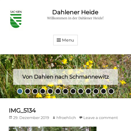
Dahlener Heide
Willkommen in der Dahlener Heide!
Menu
Von Dahlen nach Schmannewitz
Posted
•
•
•
•
•
•
•
•
•
•
•
•
•
on
By
hfroehlich
IMG_5134
Posted
Author
29. Dezember 2019
hfroehlich
Leave a comment
on