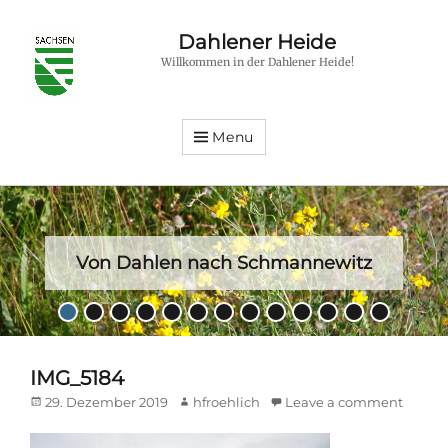
Dahlener Heide
Willkommen in der Dahlener Heide!
Menu
Von Dahlen nach Schmannewitz
Posted
•
•
•
•
•
•
•
•
•
•
•
•
•
on
By
hfroehlich
IMG_5184
Posted
Author
29. Dezember 2019
hfroehlich
Leave a comment
on