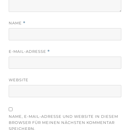
f
e
f
ö
n
f
e
f
t
n
)
e
NAME
*
t
)
E-MAIL-ADRESSE
*
WEBSITE
NAME, E-MAIL-ADRESSE UND WEBSITE IN DIESEM
BROWSER FÜR MEINEN NÄCHSTEN KOMMENTAR
SPEICHERN.