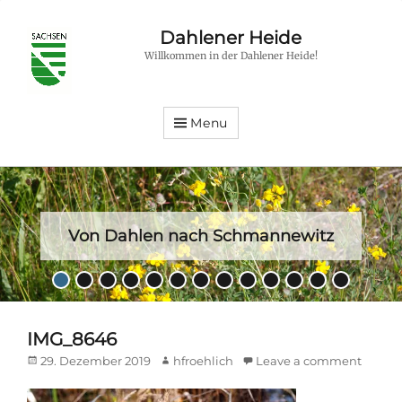
Dahlener Heide
Willkommen in der Dahlener Heide!
Menu
Von Dahlen nach Schmannewitz
Posted
•
•
•
•
•
•
•
•
•
•
•
•
•
on
By
hfroehlich
IMG_8646
Posted
Author
29. Dezember 2019
hfroehlich
Leave a comment
on