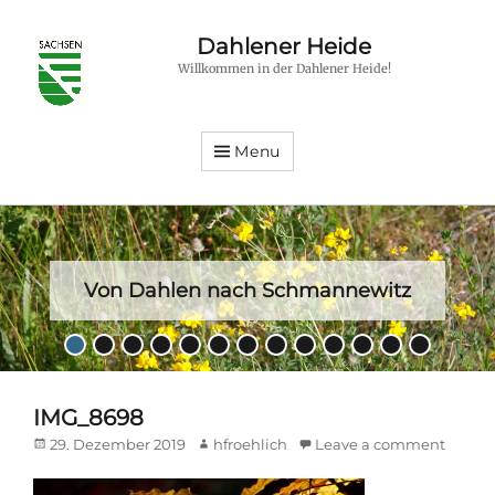
Dahlener Heide
Willkommen in der Dahlener Heide!
Menu
Von Dahlen nach Schmannewitz
Posted
•
•
•
•
•
•
•
•
•
•
•
•
•
on
By
hfroehlich
IMG_8698
Posted
Author
29. Dezember 2019
hfroehlich
Leave a comment
on