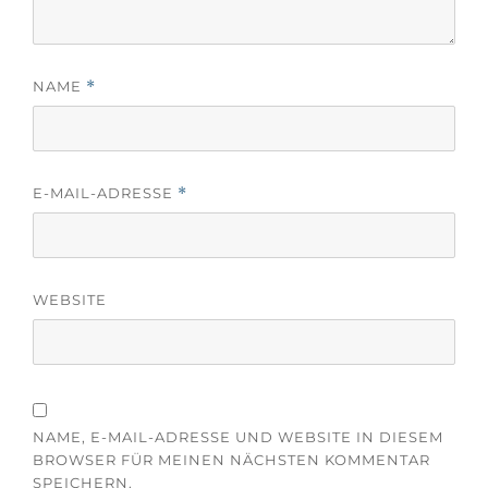
f
e
f
ö
n
f
e
f
t
n
)
e
NAME
*
t
)
E-MAIL-ADRESSE
*
WEBSITE
NAME, E-MAIL-ADRESSE UND WEBSITE IN DIESEM
BROWSER FÜR MEINEN NÄCHSTEN KOMMENTAR
SPEICHERN.