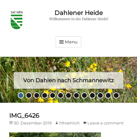
Dahlener Heide
Willkommen in der Dahlener Heide!
Menu
Von Dahlen nach Schmannewitz
Posted
•
•
•
•
•
•
•
•
•
•
•
•
•
on
By
hfroehlich
IMG_6426
Posted
Author
30. Dezember 2019
hfroehlich
Leave a comment
on