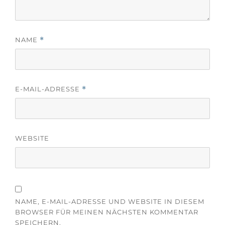
f
e
f
ö
n
f
e
f
t
n
)
e
NAME
*
t
)
E-MAIL-ADRESSE
*
WEBSITE
NAME, E-MAIL-ADRESSE UND WEBSITE IN DIESEM
BROWSER FÜR MEINEN NÄCHSTEN KOMMENTAR
SPEICHERN.