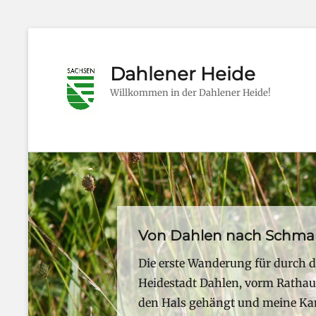
Dahlener Heide
Willkommen in der Dahlener Heide!
Von Dahlen nach Schma
Posted
Die erste Wanderung für durch di
on
Heidestadt Dahlen, vorm Ratha
By
den Hals gehängt und meine Kam