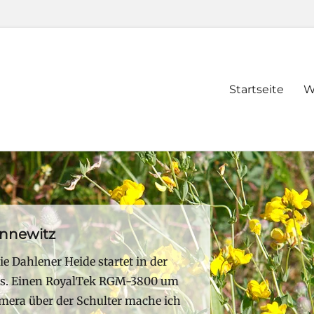
Primary
Startseite
W
menu
nnewitz
e Dahlener Heide startet in der
us. Einen RoyalTek RGM-3800 um
era über der Schulter mache ich