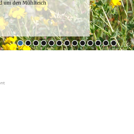
nd um den Mühlteich
•
•
•
•
•
•
•
•
•
•
•
•
•
ent