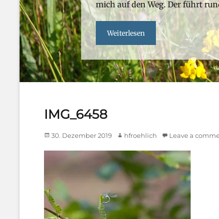
hfroehlich
mich auf den Weg. Der führt ru
Weiterlesen
IMG_6458
Posted
Author
30. Dezember 2019
hfroehlich
Leave a comm
on