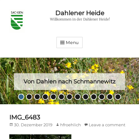
Dahlener Heide
Willkommen in der Dahlener Heide!
Menu
Von Dahlen nach Schmannewitz
Posted
•
•
•
•
•
•
•
•
•
•
•
•
•
on
By
hfroehlich
IMG_6483
Posted
Author
30. Dezember 2019
hfroehlich
Leave a comment
on