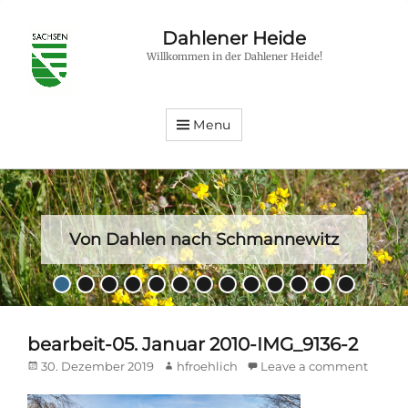
Dahlener Heide
Willkommen in der Dahlener Heide!
Menu
Von Dahlen nach Schmannewitz
Posted
•
•
•
•
•
•
•
•
•
•
•
•
•
on
By
hfroehlich
bearbeit-05. Januar 2010-IMG_9136-2
Posted
Author
30. Dezember 2019
hfroehlich
Leave a comment
on