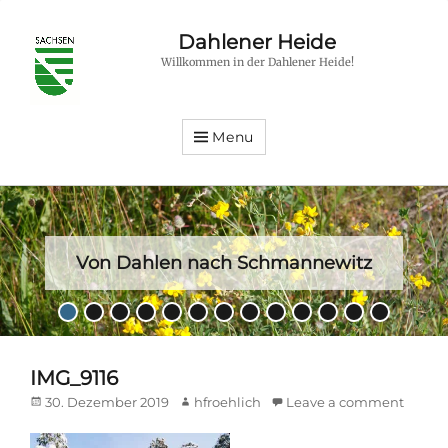
Dahlener Heide
Willkommen in der Dahlener Heide!
Menu
Von Dahlen nach Schmannewitz
Posted
•
•
•
•
•
•
•
•
•
•
•
•
•
on
By
hfroehlich
IMG_9116
Posted
Author
30. Dezember 2019
hfroehlich
Leave a comment
on