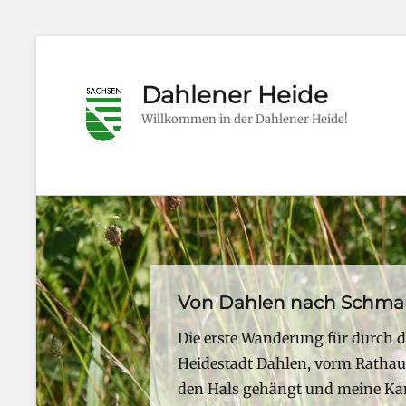
Dahlener Heide
Willkommen in der Dahlener Heide!
Von Dahlen nach Schma
Posted
Die erste Wanderung für durch di
on
Heidestadt Dahlen, vorm Ratha
By
den Hals gehängt und meine Kam