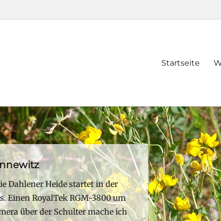
Primary
Startseite
W
menu
nnewitz
e Dahlener Heide startet in der
us. Einen RoyalTek RGM-3800 um
era über der Schulter mache ich