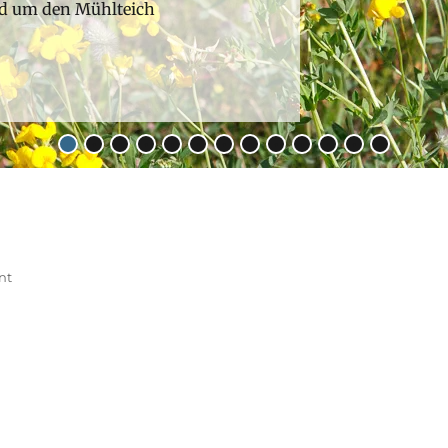
nd um den Mühlteich
•
•
•
•
•
•
•
•
•
•
•
•
•
nt