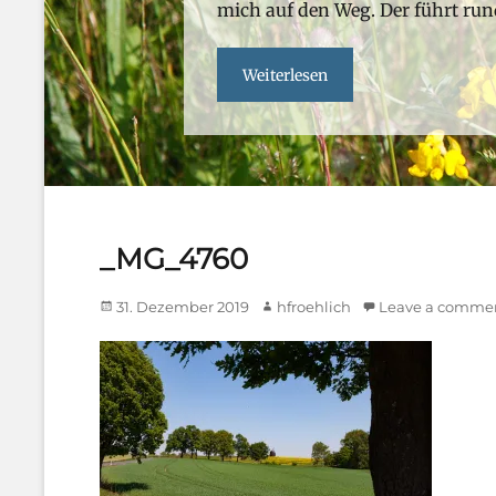
hfroehlich
mich auf den Weg. Der führt ru
Weiterlesen
_MG_4760
Posted
Author
31. Dezember 2019
hfroehlich
Leave a comme
on