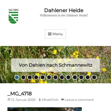
Dahlener Heide
Willkommen in der Dahlener Heide!
Menu
Von Dahlen nach Schmannewitz
Posted
•
•
•
•
•
•
•
•
•
•
•
•
•
on
By
hfroehlich
_MG_4718
Posted
Author
12. Januar 2020
hfroehlich
Leave a comment
on