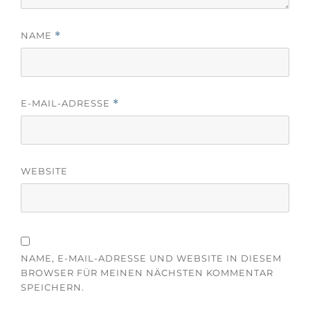
f
e
f
ö
n
f
e
f
NAME
*
t
n
)
e
t
)
E-MAIL-ADRESSE
*
WEBSITE
NAME, E-MAIL-ADRESSE UND WEBSITE IN DIESEM
BROWSER FÜR MEINEN NÄCHSTEN KOMMENTAR
SPEICHERN.