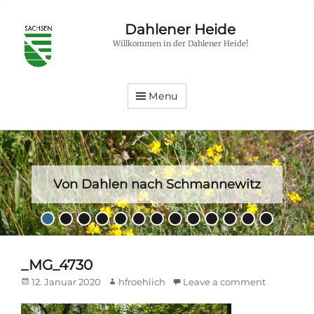
Dahlener Heide
Willkommen in der Dahlener Heide!
Menu
Von Dahlen nach Schmannewitz
Posted
•
•
•
•
•
•
•
•
•
•
•
•
•
on
By
hfroehlich
_MG_4730
Posted
Author
12. Januar 2020
hfroehlich
Leave a comment
on