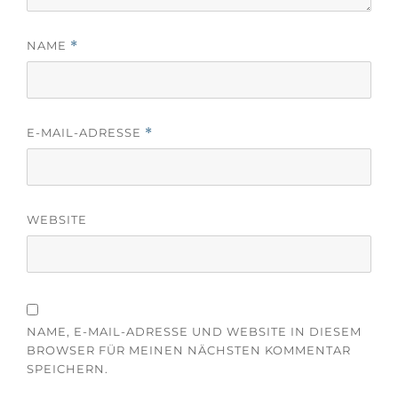
f
e
f
ö
n
f
e
f
NAME
*
t
n
)
e
t
)
E-MAIL-ADRESSE
*
WEBSITE
NAME, E-MAIL-ADRESSE UND WEBSITE IN DIESEM
BROWSER FÜR MEINEN NÄCHSTEN KOMMENTAR
SPEICHERN.