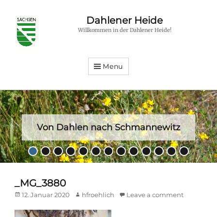
Dahlener Heide
Willkommen in der Dahlener Heide!
Menu
Von Dahlen nach Schmannewitz
Posted
•
•
•
•
•
•
•
•
•
•
•
•
•
on
By
hfroehlich
_MG_3880
Posted
Author
12. Januar 2020
hfroehlich
Leave a comment
on