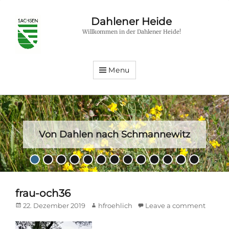
Dahlener Heide
Willkommen in der Dahlener Heide!
Menu
Von Dahlen nach Schmannewitz
Posted
•
•
•
•
•
•
•
•
•
•
•
•
•
on
By
hfroehlich
frau-och36
Posted
Author
22. Dezember 2019
hfroehlich
Leave a comment
on