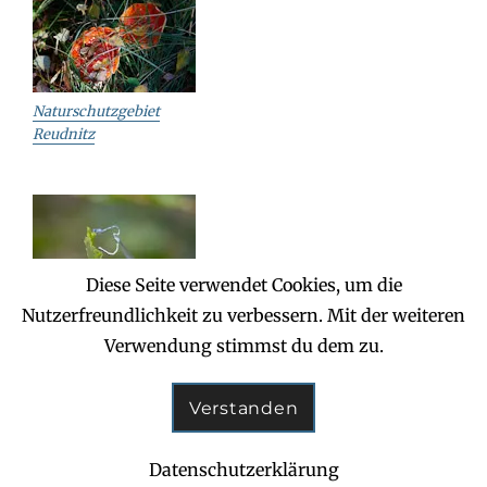
Naturschutzgebiet
Reudnitz
Diese Seite verwendet Cookies, um die
Nutzerfreundlichkeit zu verbessern. Mit der weiteren
Reudnitz – Jägereiche
Verwendung stimmst du dem zu.
Verstanden
Copyright © 2026
Dahlener Heide
. All Rights Reserved.
Clean Education by
Catch Themes
Datenschutzerklärung