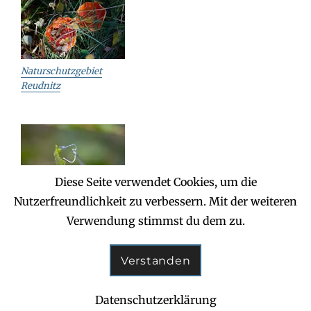
Naturschutzgebiet
Reudnitz
Diese Seite verwendet Cookies, um die
Nutzerfreundlichkeit zu verbessern. Mit der weiteren
Reudnitz – Jägereiche
Verwendung stimmst du dem zu.
Verstanden
Copyright © 2026
Dahlener Heide
. All Rights Reserved.
Clean Education by
Catch Themes
Datenschutzerklärung