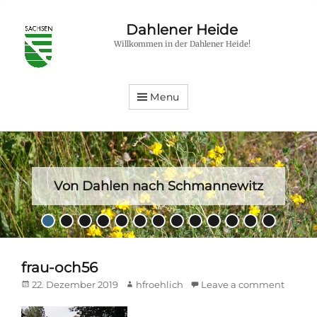
Dahlener Heide
Willkommen in der Dahlener Heide!
Menu
Von Dahlen nach Schmannewitz
Posted
•
•
•
•
•
•
•
•
•
•
•
•
•
on
By
hfroehlich
frau-och56
Posted
Author
22. Dezember 2019
hfroehlich
Leave a comment
on