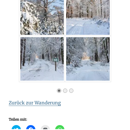
Zurück zur Wanderung
Teilen mit:
C
K
K
K