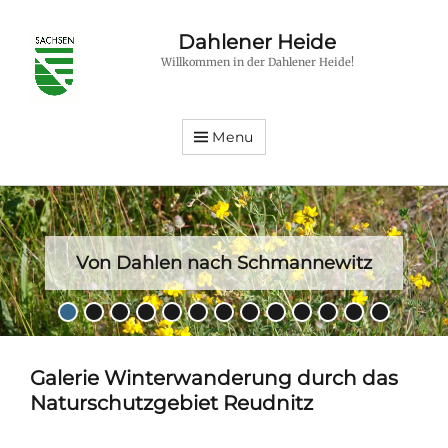
Dahlener Heide
Willkommen in der Dahlener Heide!
Menu
Von Dahlen nach Schmannewitz
Posted
•
•
•
•
•
•
•
•
•
•
•
•
•
on
By
hfroehlich
Galerie Winterwanderung durch das
Naturschutzgebiet Reudnitz