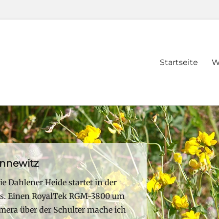
Primary
Startseite
W
menu
nnewitz
e Dahlener Heide startet in der
us. Einen RoyalTek RGM-3800 um
era über der Schulter mache ich