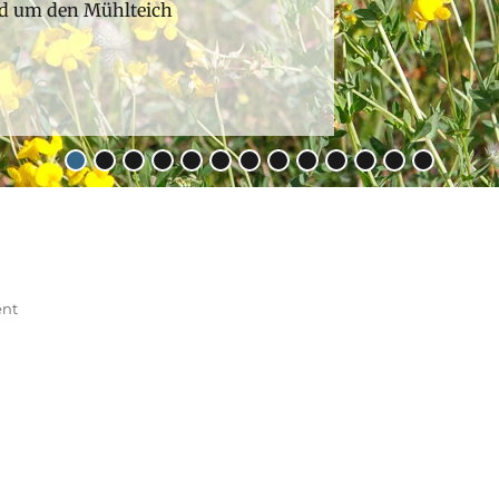
nd um den Mühlteich
•
•
•
•
•
•
•
•
•
•
•
•
•
ent