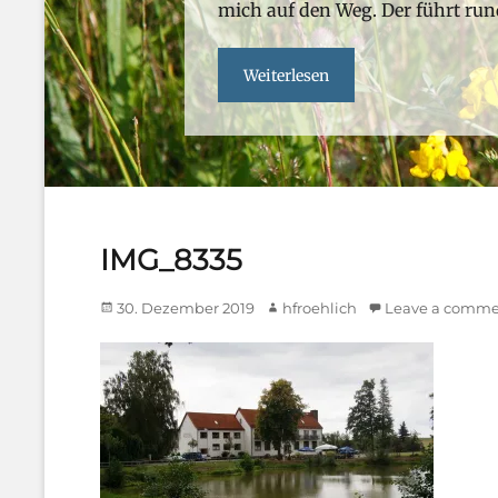
hfroehlich
mich auf den Weg. Der führt ru
Weiterlesen
IMG_8335
Posted
Author
30. Dezember 2019
hfroehlich
Leave a comm
on