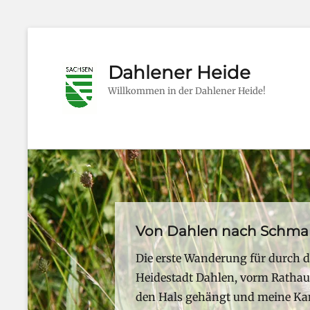
Dahlener Heide
Willkommen in der Dahlener Heide!
Von Dahlen nach Schma
Posted
Die erste Wanderung für durch di
on
Heidestadt Dahlen, vorm Ratha
By
den Hals gehängt und meine Kam