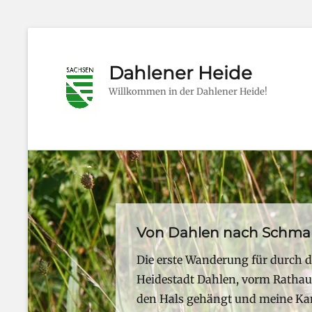
Dahlener Heide
Willkommen in der Dahlener Heide!
Von Dahlen nach Schma
Posted
Die erste Wanderung für durch di
on
Heidestadt Dahlen, vorm Ratha
By
den Hals gehängt und meine Kam