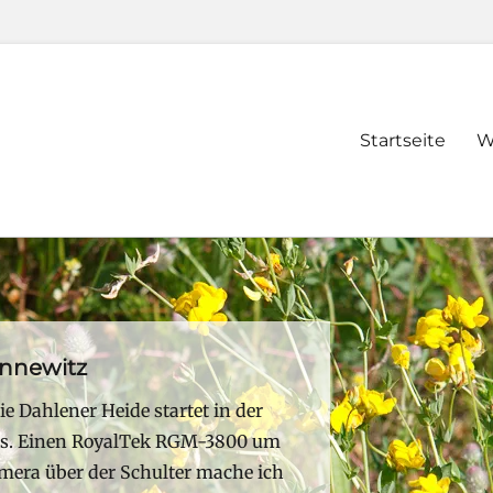
Primary
Startseite
W
menu
nnewitz
e Dahlener Heide startet in der
us. Einen RoyalTek RGM-3800 um
era über der Schulter mache ich