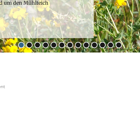
nd um den Mühlteich
•
•
•
•
•
•
•
•
•
•
•
•
•
ent